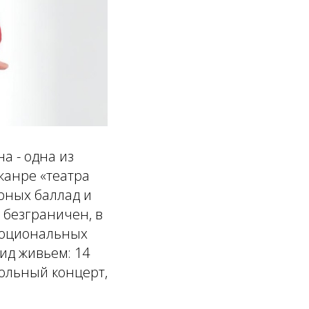
а - одна из
жанре «театра
ерных баллад и
 безграничен, в
эмоциональных
ид живьем: 14
сольный концерт,