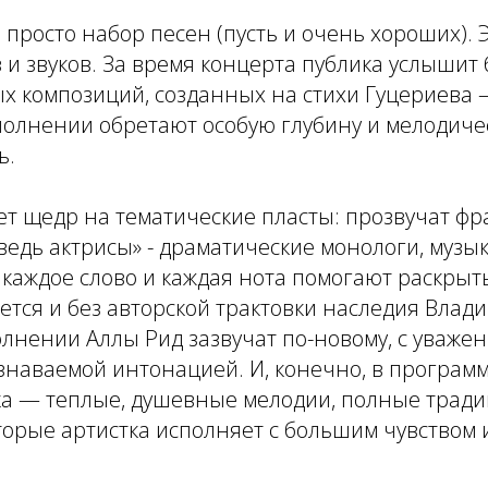
 просто набор песен (пусть и очень хороших). Э
в и звуков. За время концерта публика услышит
х композиций, созданных на стихи Гуцериева 
сполнении обретают особую глубину и мелодиче
ь.
ет щедр на тематические пласты: прозвучат фр
ведь актрисы» - драматические монологи, муз
каждое слово и каждая нота помогают раскрыть
дется и без авторской трактовки наследия Влад
олнении Аллы Рид зазвучат по-новому, с уважен
узнаваемой интонацией. И, конечно, в програм
ка — теплые, душевные мелодии, полные тради
торые артистка исполняет с большим чувством