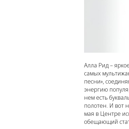
Алла Рид – ярко
самых мультижан
песни», соединя
энергию популяр
нем есть буквал
полотен. И вот 
мая в Центре ис
обещающий стат