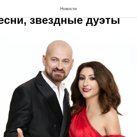
 концерт Аллы Рид: жив
Новости
есни, звездные дуэты