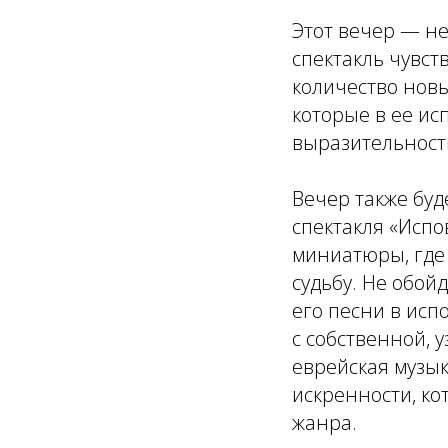
Этот вечер — не
спектакль чувст
количество новы
которые в ее и
выразительност
Вечер также буд
спектакля «Испо
миниатюры, где 
судьбу. Не обой
его песни в исп
с собственной, 
еврейская музы
искренности, ко
жанра.