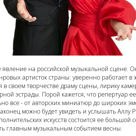
е явление на российской музыкальной сцене. Он
ровых артисток страны: уверенно работает в 
я в своем творчестве драму сцены, лирику кам
ной эстрады. Порой кажется, что репертуар ее
ьно все - от авторских миниатюр до широких 
наконец можно будет увидеть и услышать Аллу Р
полнительских искусств состоится ее большой 
ь главным музыкальным событием весны.