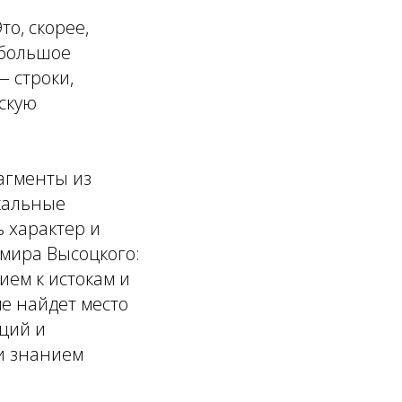
то, скорее,
 большое
— строки,
скую
агменты из
ыкальные
 характер и
имира Высоцкого:
ием к истокам и
ме найдет место
ций и
 и знанием