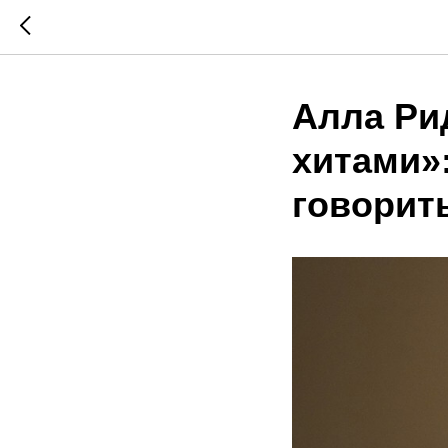
Алла Ри
хитами»:
говорит