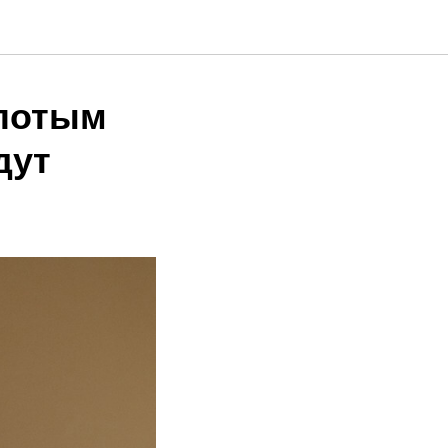
олотым
дут