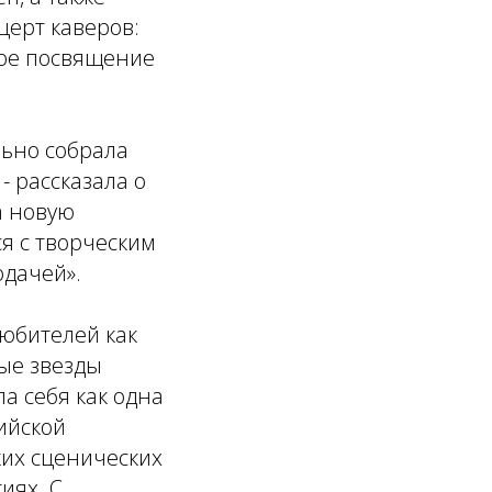
церт каверов:
ное посвящение
льно собрала
- рассказала о
а новую
я с творческим
дачей».
любителей как
ные звезды
а себя как одна
ийской
ких сценических
иях. С