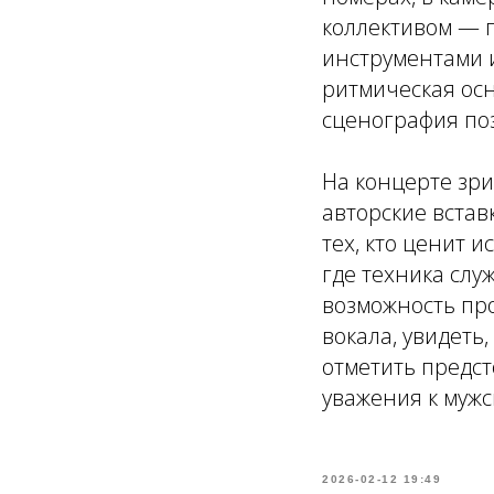
коллективом — 
инструментами и
ритмическая ос
сценография по
На концерте зри
авторские встав
тех, кто ценит 
где техника слу
возможность пр
вокала, увидеть
отметить предс
уважения к мужс
2026-02-12 19:49