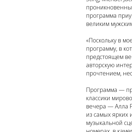
проникновенные 
программа приу
великим мужским
«Поскольку в мо
программу, в ко
предстоящем веч
авторскую интер
прочтением, не
Программа — пр
классики мирово
вечера — Алла Р
из самых ярких 
музыкальной сц
номерах, в каме