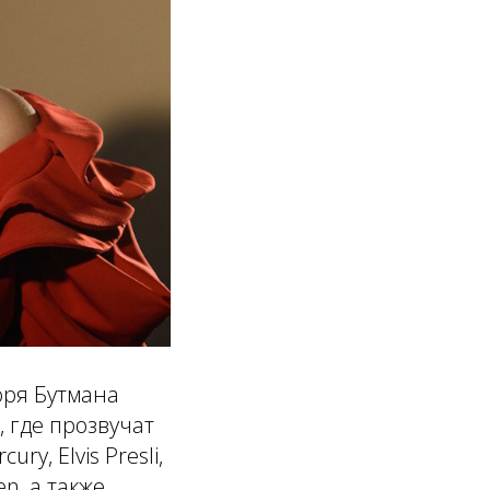
горя Бутмана
 где прозвучат
y, Elvis Presli,
een, а также