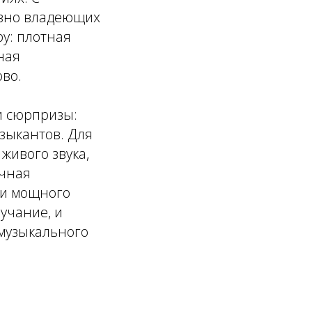
озно владеющих
у: плотная
ная
во.
и сюрпризы:
зыкантов. Для
 живого звука,
ичная
 и мощного
вучание, и
музыкального