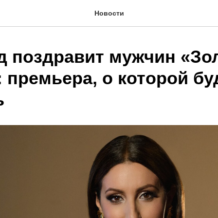
Новости
д поздравит мужчин «З
 премьера, о которой бу
ь