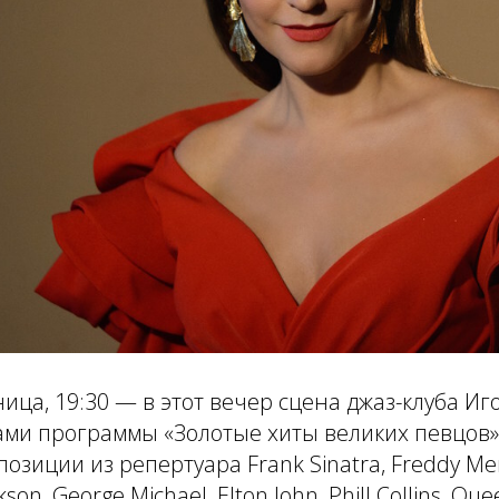
ница, 19:30 — в этот вечер сцена джаз-клуба И
ами программы «Золотые хиты великих певцов»,
зиции из репертуара Frank Sinatra, Freddy Mercur
kson, George Michael, Elton John, Phill Collins, Qu