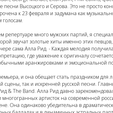
песни Высоцкого и Серова. Это не просто кон
рочена к 23 февраля и задумана как музыкаль
 голосам.
ем репертуаре много мужских партий, я специа
торой звучат золотые хиты именно этих певцов, 
ере сама Алла Рид. - Каждая мелодия получил
претацию, где уважение к оригиналу сочетаетс
обычными аранжировками и эмоциональной по
емьера, и она обещает стать праздником для 
й сцены, так и искренней русской песни. Глав
ид & The Band. Алла Рид давно зарекомендовал
и многогранных артисток на современной росс
ене. Она одинаково убедительна в драматичес
рных балладах и в динамичных эстрадных парт