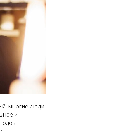
ий, многие люди
ьное и
етодов
ла,