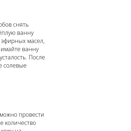
обов снять
тёплую ванну
 эфирных масел,
нимайте ванну
 усталость. После
ые солевые
и
 можно провести
е количество
 кожу на