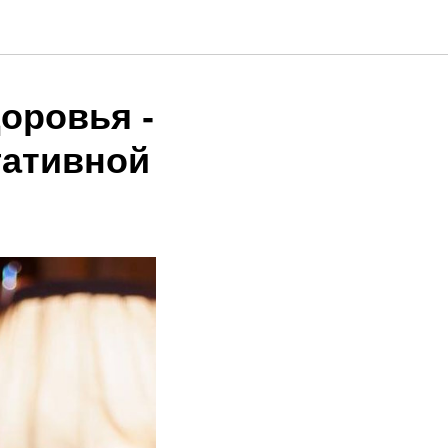
оровья -
гативной