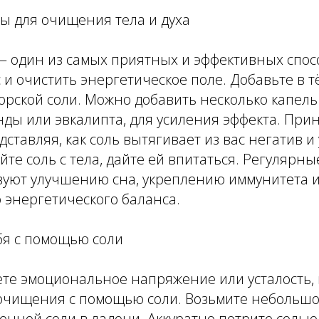
ы для очищения тела и духа
— один из самых приятных и эффективных спос
сс и очистить энергетическое поле. Добавьте в 
орской соли. Можно добавить несколько капель
ды или эвкалипта, для усиления эффекта. При
дставляя, как соль вытягивает из вас негатив и
те соль с тела, дайте ей впитаться. Регулярн
вуют улучшению сна, укреплению иммунитета 
 энергетического баланса.
бя с помощью соли
ете эмоциональное напряжение или усталость,
очищения с помощью соли. Возьмите небольшо
енной соли в ладони. Аккуратно потрите солью