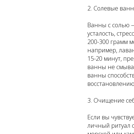
2. Солевые ванн
Ванны с солью 
усталость, стре
200-300 грамм м
например, лаван
15-20 минут, пре
ванны не смывай
ванны способст
восстановлению
3. Очищение се
Если вы чувству
личный ритуал 
морской или кам