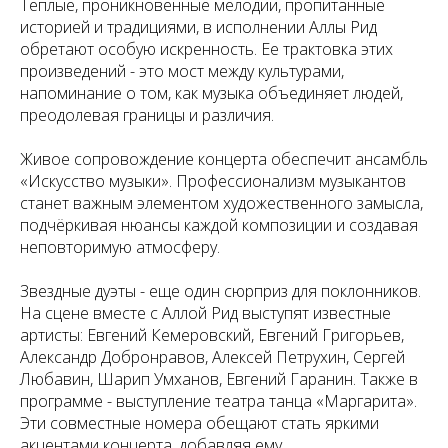
Теплые, проникновенные мелодии, пропитанные
историей и традициями, в исполнении Аллы Рид
обретают особую искренность. Ее трактовка этих
произведений - это мост между культурами,
напоминание о том, как музыка объединяет людей,
преодолевая границы и различия.
Живое сопровождение концерта обеспечит ансамбль
«Искусство музыки». Профессионализм музыкантов
станет важным элементом художественного замысла,
подчёркивая нюансы каждой композиции и создавая
неповторимую атмосферу.
Звездные дуэты - еще один сюрприз для поклонников.
На сцене вместе с Аллой Рид выступят известные
артисты: Евгений Кемеровский, Евгений Григорьев,
Александр Добронравов, Алексей Петрухин, Сергей
Любавин, Шарип Умханов, Евгений Гаранин. Также в
программе - выступление театра танца «Маргарита».
Эти совместные номера обещают стать яркими
акцентами концерта, добавляя ему