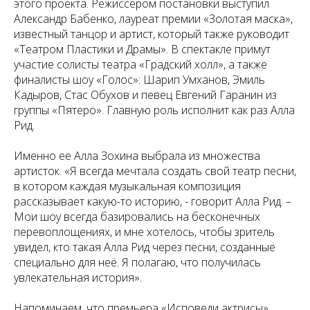
этого проекта. Режиссером постановки выступил
Александр Бабенко, лауреат премии «Золотая маска»,
известный танцор и артист, который также руководит
«Театром Пластики и Драмы». В спектакле примут
участие солисты театра «Градский холл», а также
финалисты шоу «Голос»: Шарип Умханов, Эмиль
Кадыров, Стас Обухов и певец Евгений Гаранин из
группы «Пятеро». Главную роль исполнит как раз Алла
Рид.
Именно ее Алла Зохина выбрала из множества
артисток. «Я всегда мечтала создать свой театр песни,
в котором каждая музыкальная композиция
рассказывает какую-то историю, - говорит Алла Рид. –
Мои шоу всегда базировались на бесконечных
перевоплощениях, и мне хотелось, чтобы зритель
увидел, кто такая Алла Рид через песни, созданные
специально для неё. Я полагаю, что получилась
увлекательная история».
Напоминаем, что премьера «Исповеди актрисы»