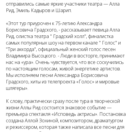
отправились самые яркие участники театра — Алла
Рид, Эмиль Кадыров и Шарип.
«Этот тур приурочен к 75-летию Александра
Борисовича Градского, - рассказывает певица Алла
Рид, олистка театра " Градский холл", финалистка
самых популярных шоу на первом канале " Голос" и
"Три аккорда", официальный женский голос песен
Владимира Высоцкого. - Люди в восторге, принимают
нас на «ура». Очень чувствуется, что все соскучились
по настоящим голосам, живой энергетике артистов.
Мы исполняем песни Александра Борисовича
Градского, хиты из телепроекта «Голос» и мировые
шлягеры».
К слову, практически сразу после тура в творческой
жизни Аллы Рид состоится знаковое событие —
премьера спектакля «Исповедь актрисы». Постановка
создана Аллой Зохиной, композитором, драматургом
и режиссером, которая также написала все песни для