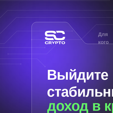
Для
кого
Выйдите
стабиль
доход в 